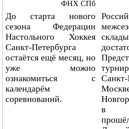
ФНХ СПб
До старта нового
Россий
сезона Федерации
межс
Настольного Хоккея
склады
Санкт-Петербурга
достат
остаётся ещё месяц, но
Предст
уже можно
турн
ознакомиться с
Санкт-
календарём
Моск
соревнований.
Новгор
в Пе
прошё