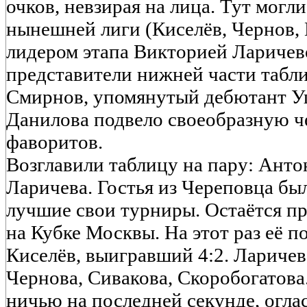
очков, невзирая на лица. Тут могли
нынешней лиги (Киселёв, Чернов, 
лидером этапа Викторией Ларичево
представители нижней части табл
Смирнов, упомянутый дебютант Уш
Данилова подвело своеобразную ч
фаворитов.
Возглавили таблицу на пару: Анто
Ларичева. Гостья из Череповца бы
лучшие свои турниры. Остаётся п
на Кубке Москвы. На этот раз её п
Киселёв, выигравший 4:2. Ларичев
Чернова, Сивакова, Скоробогатова
ничью на последней секунде, огла