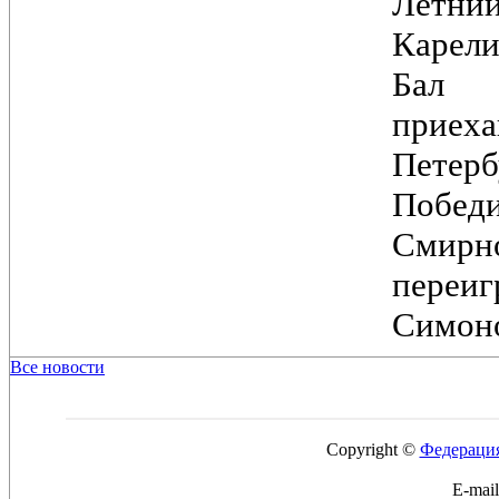
Лет
Карели
Бал
при
Петер
Побед
Смирн
переи
Симоно
Все новости
Copyright ©
Федерация
E-mai