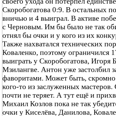
своего ухода он потерпел единств
Скоробогатова 0:9. В остальных по
вничью и 4 выиграл. В активе поб
с Черновым. Им бы было не так об
отнял бы очки и у кого из их конку
Также нахватался технических п
Коваленко, поэтому ограничился 1
выиграть у Скоробогатова, Игоря 
Мзилангве. Антон уже застолбил за
фаворитами. Может быть, скромно
кого-то из заслуженных мастеров.
почти не теряет. А тут ещё и прихв
Михаил Козлов пока не так убедите
очки у Киселёва, Данилова, Ковале