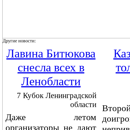
Другие новости:
Лавина Битюкова
Каз
снесла всех в
то
Ленобласти
7 Кубок Ленинградской
области
Вто
Даже летом
доигр
организаторы не дают
непри