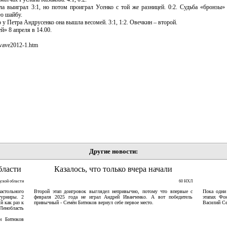
ла выиграл 3:1, но потом проиграл Усенко с той же разницей. 0:2. Судьба «бронзы»
ую шайбу.
у Петра Андрусенко она вышла весомей. 3:1, 1:2. Овечкин – второй.
» 8 апреля в 14.00.
wave2012-1.htm
Другие новости:
бласти
Казалось, что только вчера начали
дской области
60 НХЛ
астольного
Второй этап доигровок выглядел непривычно, потому что впервые с
Пока одни
турниры. 2
февраля 2025 года не играл Андрей Иванченко. А вот победитель
этапах Фо
й как раз к
привычный - Семён Битюков вернул себе первое место.
Василий Се
Ленобласть
ён Битюков