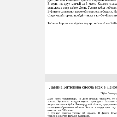
В серии их двух матчей за 3 место Казаков снача
решилась в овер-тайме. Денис Усенко забил победн
В финале соперники также обменялись победами. Но 
Следующий турнир пройдёт также в клубе «Прометей
Таблица
http://www.stigahockey.spb.ru/wave/new%20
Лавина Битюкова снесла всех в Лено
7 Кубок Ленингра
Даже летом организаторы не дают игрокам отдохнуть от н
хоккея. Буквально каждую неделю проводятся большие 
августа состоялся Кубок Ленинградской области, приуроченны
годовщине образования области. Кстати, в следующем году 
отметит своё 100-летие.
В турнире приняло участие 38 игроков. В финале Сем
уверенно обыграл Виталия Смирнова.