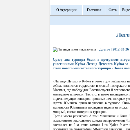
О федерации
Гостиная
Фото
Виде
Леге
Другое | 2012-03-2
Сразу два турнира были в программе второй
участниками Кубка Легенд Детского Кубка за
этапе нового многоэтапного турнира «Новая вол
«Легенд» Детского Кубка в этом году набралось не
сейчас являются гордостью и славой питерского 
Москвы, где победу для России спустя 8 лет завое
командном и личном. Так что, в таком насыщенном к
видеть ведущих юниоров прошлых лет, которые уже
Артём Юмашев приняли участие в турнире. Они-т
активность Юмашева в последние недели не может н
мощный, состав питерских турниров.
Третье место разыграли Антон Мзилангве и Гоша Л
поклонником настольного хоккея на протяжении 4 л
состоялся на 2-м этапе самого 1-го Кубка 9 лет
посмотрев на фотографии 7-8-летней давности. Так