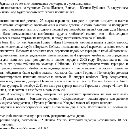
Ведь когда-то же этим занимались регулярно и с удовольствием.
тали появляться на турнирах Саша Шлыков, Елизар и Юстина Бубновы. В следующем
бытию надо будет собрать всех героев прошлых лет.
вятил почти всё детство, 25 марта играли те, кто уже в зрелом возрасте пытается
их мужчин сохранились воспоминания о своём детстве, о своих баталиях на площадках
 просто освоиться тем, кто только в первый раз попробовал на ней сыграть. Для Макара
». Даже незамысловатые комбинации других любителей ставили его в безвыходное
сётся к своим стартовым неудачам, и продолжит знакомство со «Стигой».
е был. Кто-то, как Алексей Горин и Илья Пономарёв начинали играть в любительских
азвлекательном клубе «Портал». Сейчас, к сожалению, клуб переехал на новое место, и
оккеистов. Поэтому и возникла идея перенести подобные турниры в клуб «Прометей».
единичными, теперь предложено провести серию из 4 турниров, чтобы потом определить
 для новичков уже проводились в нашем городе в 2005 году. Первые шаги на них
ев и его одноклубники по команде «Чайники». О необходимости таких турниров и
с профессионалами. Чтобы легче адаптироваться - лучше играть с игроками примерно
зать победителя было крайне тяжело. Казалось бы, опыт Горина и Пономарёва должны
монстрировали неплохие начальные навыки. В лидеры выбился Пётр Андрусенко,
им предприняли Дмитрий Овечкин и его коллеги по работе: Руслан Казаков и Ашот
на турнире. В декабре 2011 он выиграл турнир памяти Тарасова в центре «Пик». На
инал, но и состав нынче были в разы сильней.
уше Александру Кузнецову, который без регулярных тренировок не мог оказывать
и Руслан Барыев – бывшие сотрудники «Спортмастера» - нашли время для данного
л у лидера Андрусенко, а Руслан у Овечкина. Каждый может обыграть каждого.
енировки в василеостровский клуб «Ровесник» два Олега: Дзогошвили и Соломахин.
лал себе положительную разность, разгромив аутсайдеров.
оший задел, разгромив 8:2 Дениса Усенко, которому недавно исполнилось 18 лет.
 повлиял.
тчах Руслана Казакова. 4:1, 0:2.