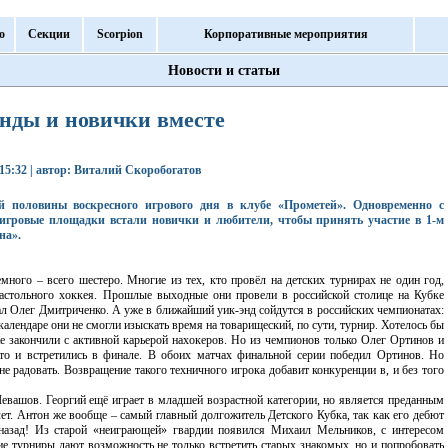
о
Секции
Scorpion
Корпоративные мероприятия
Новости и статьи
нды и новички вместе
6 15:32 | автор: Виталий Скоробогатов
 половины воскресного игрового дня в клубе «Прометей». Одновременно с
 игровые площадки встали новички и любители, чтобы принять участие в 1-м
на».
много – всего шестеро. Многие из тех, кто провёл на детских турнирах не один год,
настольного хоккея. Прошлые выходные они провели в российской столице на Кубке
вал Олег Дмитриченко. А уже в ближайший уик-энд сойдутся в российских чемпионатах:
алендаре они не смогли изыскать время на товарищеский, по сути, турнир. Хотелось бы
 закончили с активной карьерой нахокеров. Но из чемпионов только Олег Ортинов и
о и встретились в финале. В обоих матчах финальной серии победил Ортинов. Но
е радовать. Возвращение такого техничного игрока добавит конкуренции в, и без того
евашов. Георгий ещё играет в младшей возрастной категории, но является преданным
ет. Антон же вообще – самый главный долгожитель Детского Кубка, так как его дебют
 назад! Из старой «неиграющей» гвардии появился Михаил Мельников, с интересом
ие турниры дают возможность не только встретить старых знакомых, но и попробовать