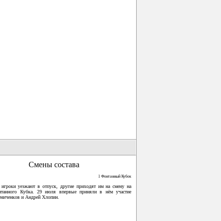
Смены состава
1 Фонтанный Кубок
 игроки уезжают в отпуск, другие приходят им на смену на
нтанного Кубка. 29 июля впервые приняли в нём участие
ниченков и Андрей Хлопин.