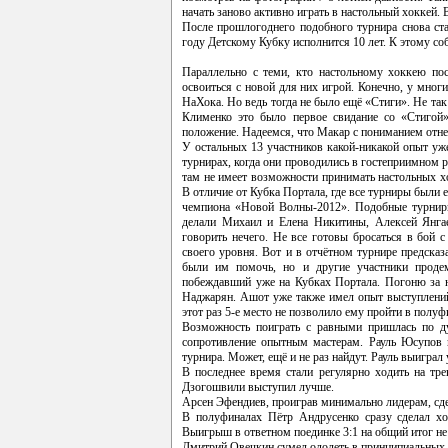
начать заново активно играть в настольный хоккей. 
После прошлогоднего подобного турнира снова с
году Детскому Кубку исполнится 10 лет. К этому со
Параллельно с теми, кто настольному хоккею пос
освоиться с новой для них игрой. Конечно, у мног
НаХока. Но ведь тогда не было ещё «Стиги». Не так
Клименко это было первое свидание со «Стигой
положение. Надеемся, что Макар с пониманием отне
У остальных 13 участников какой-никакой опыт уж
турнирах, когда они проводились в гостеприимном р
там не имеет возможности принимать настольных х
В отличие от Кубка Портала, где все турниры были 
чемпиона «Новой Волны-2012». Подобные турниры
делали Михаил и Елена Никитины, Алексей Янга
говорить нечего. Не все готовы бросаться в бой 
своего уровня. Вот и в отчётном турнире предска
были им помочь, но и другие участники проде
побеждавший уже на Кубках Портала. Погоню за н
Наджарян. Ашот уже также имел опыт выступлений 
этот раз 5-е место не позволило ему пройти в полуф
Возможность поиграть с равными пришлась по д
сопротивление опытным мастерам. Рауль Юсупов 
турнира. Может, ещё и не раз найдут. Рауль выигра
В последнее время стали регулярно ходить на тр
Дзогошвили выступил лучше.
Арсен Эфендиев, проиграв минимально лидерам, сде
В полуфиналах Пётр Андрусенко сразу сделал хор
Выигрыш в ответном поединке 3:1 на общий итог не
Дмитрий Овечкин сумел одолеть в принципиальных ма