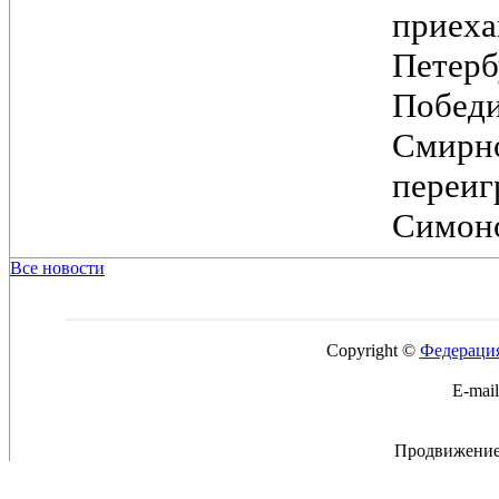
при
Петер
Побед
Смирн
переи
Симоно
Все новости
Copyright ©
Федерация
E-mai
Продвижение