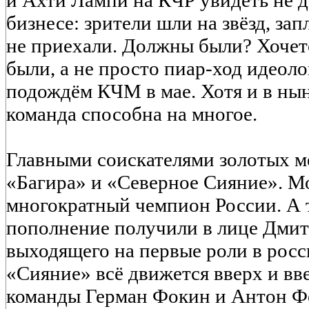
и Ахти Лампи на КЧР увидеть не д
бизнесе: зрители шли на звёзд, зап
не приехали. Должны были? Хочет
были, а не просто пиар-ход идеол
подождём КЧМ в мае. Хотя и в ны
команда способна на многое.
Главными соискателями золотых м
«Багира» и «Северное Сияние». Мо
многократный чемпион России. А 
пополнение получили в лице Дми
выходящего на первые роли в рос
«Сияние» всё движется вверх и вв
команды Герман Фокин и Антон Фе