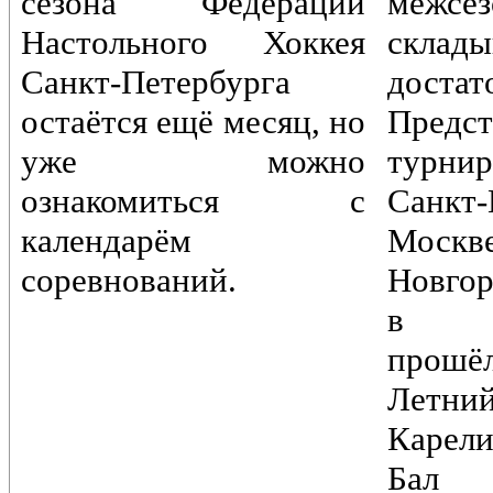
сезона Федерации
межс
Настольного Хоккея
склады
Санкт-Петербурга
достат
остаётся ещё месяц, но
Предст
уже можно
турн
ознакомиться с
Санкт-
календарём
Моск
соревнований.
Новгор
в Пе
прошё
Лет
Карели
Бал