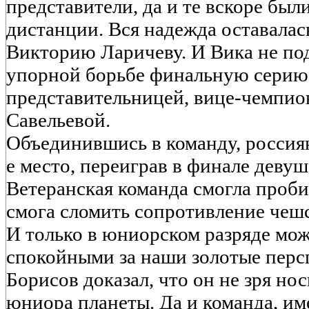
представители, да и те вскоре бы
дистанции. Вся надежда оставалас
Викторию Ларичеву. И Вика не под
упорной борьбе финальную серию 
представительницей, вице-чемпи
Савельевой.
Объединившись в команду, россиян
е место, переиграв в финале девуш
Ветеранская команда смогла пробит
смога сломить сопротивление чешс
И только в юниорском разряде мо
спокойными за наши золотые перс
Борисов доказал, что он не зря но
юниора планеты. Да и команда, име