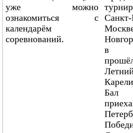
уже можно
турн
ознакомиться с
Санкт-
календарём
Моск
соревнований.
Новгор
в Пе
прошё
Лет
Карели
Бал
при
Петер
Побед