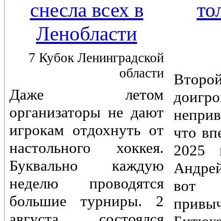
снесла всех в
то
Ленобласти
7 Кубок Ленинградской
области
Вто
Даже летом
доигр
организаторы не дают
непри
игрокам отдохнуть от
что вп
настольного хоккея.
2025 
Буквально каждую
Андре
неделю проводятся
вот 
большие турниры. 2
привы
августа состоялся