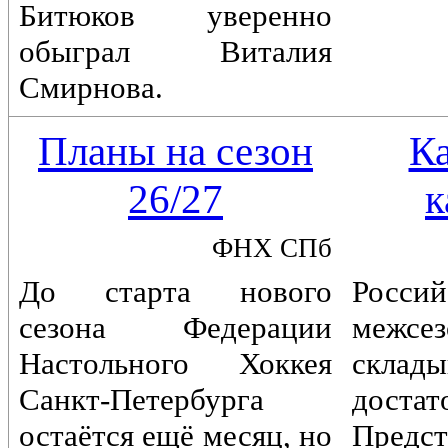
Битюков уверенно
обыграл Виталия
Смирнова.
Планы на сезон
К
26/27
к
ФНХ СПб
До старта нового
Россий
сезона Федерации
межс
Настольного Хоккея
склады
Санкт-Петербурга
достат
остаётся ещё месяц, но
Предст