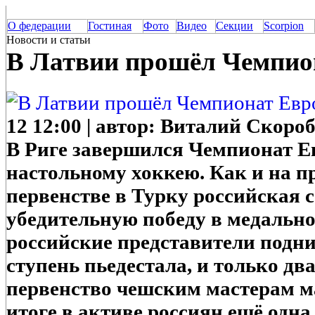
О федерации
Гостиная
Фото
Видео
Секции
Scorpion
Новости и статьи
В Латвии прошёл Чемпио
12 12:00 | автор: Виталий Скоро
В Риге завершился Чемпионат Е
настольному хоккею. Как и на 
первенстве в Турку российская 
убедительную победу в медальном
российские представители подн
ступень пьедестала, и только д
первенство чешским мастерам м
итоге в активе россиян ещё одна