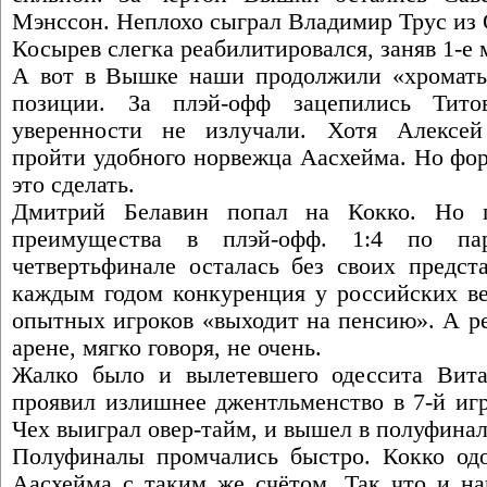
Мэнссон. Неплохо сыграл Владимир Трус из О
Косырев слегка реабилитировался, заняв 1-е 
А вот в Вышке наши продолжили «хромать»
позиции. За плэй-офф зацепились Тит
уверенности не излучали. Хотя Алексей
пройти удобного норвежца Аасхейма. Но фор
это сделать.
Дмитрий Белавин попал на Кокко. Но п
преимущества в плэй-офф. 1:4 по п
четвертьфинале осталась без своих предст
каждым годом конкуренция у российских ве
опытных игроков «выходит на пенсию». А р
арене, мягко говоря, не очень.
Жалко было и вылетевшего одессита Вита
проявил излишнее джентльменство в 7-й иг
Чех выиграл овер-тайм, и вышел в полуфинал
Полуфиналы промчались быстро. Кокко одо
Аасхейма с таким же счётом. Так что и н