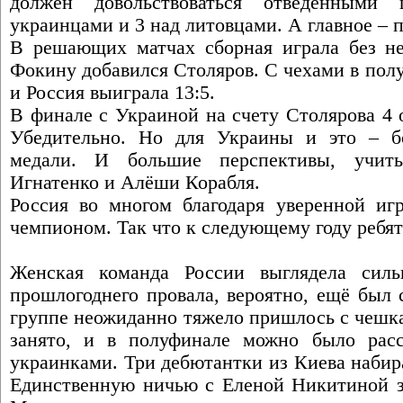
должен довольствоваться отведёнными
украинцами и 3 над литовцами. А главное – 
В решающих матчах сборная играла без не
Фокину добавился Столяров. С чехами в полу
и Россия выиграла 13:5.
В финале с Украиной на счету Столярова 4 о
Убедительно. Но для Украины и это – б
медали. И большие перспективы, учит
Игнатенко и Алёши Корабля.
Россия во многом благодаря уверенной иг
чемпионом. Так что к следующему году ребя
Женская команда России выглядела сил
прошлогоднего провала, вероятно, ещё был 
группе неожиданно тяжело пришлось с чешка
занято, и в полуфинале можно было рас
украинками. Три дебютантки из Киева набир
Единственную ничью с Еленой Никитиной за