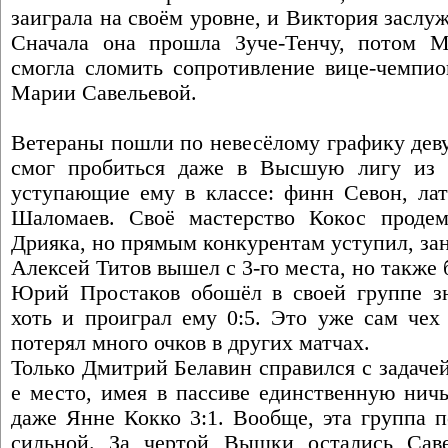
заиграла на своём уровне, и Виктория заслуж
Сначала она прошла Зуче-Тенчу, потом М
смогла сломить сопротивление вице-чемпио
Марии Савельевой.
Ветераны пошли по невесёлому графику дев
смог пробиться даже в Высшую лигу из г
уступающие ему в классе: финн Севон, ла
Шаломаев. Своё мастерство Кокос продем
Дрияка, но прямым конкурентам уступил, зан
Алексей Титов вышел с 3-го места, но также 
Юрий Простаков обошёл в своей группе з
хоть и проиграл ему 0:5. Это уже сам чех
потерял много очков в других матчах.
Только Дмитрий Белавин справился с задачей 
е место, имея в пассиве единственную нич
даже Янне Кокко 3:1. Вообще, эта группа 
сильной. За чертой Вышки остались Сав