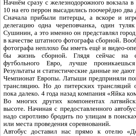
Начнём сразу с железнодорожного вокзала в 
10 на его перрон высадились поочерёдно два 
Сначала прибыли питерцы, а вскоре и иг
делегацию одна череповчанка, один туляк
Сушинин, а это именно он представлял горо
в качестве штатного фотографа сборной. Во
фотографа неплохо бы иметь ещё и видео-оп
бы жизнь сборной. Глядя сейчас на с
футбольного Евро, лучше проникаешься
Результаты и статистические данные не дают
Чемпионат Европы. Латыши предприняли поп
трансляцию. Но до питерских трансляций
пока далеко. 4 года назад компания «Яйка ко
Во многих других компонентах латвийс
высоте. Начиная с предоставленного автобус
надо сиротливо бродить по улицам в поиска
или места проведения соревнований.
Автобус доставил нас прямо к отелю «До