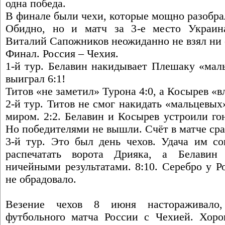
одна победа.
В финале были чехи, которые мощно разобрал
Обидно, но и матч за 3-е место Украина
Виталий Сапожников неожиданно не взял ни 
Финал. Россия – Чехия.
1-й тур. Белавин накидывает Плешаку «мал
выиграл 6:1!
Титов «не заметил» Турона 4:0, а Косырев «в
2-й тур. Титов не смог накидать «мальцевы
миром. 2:2. Белавин и Косырев устроили го
Но победителями не вышли. Счёт в матче срав
3-й тур. Это был день чехов. Удача им со
распечатать ворота Дрияка, а Белавин
ничейными результатами. 8:10. Серебро у Р
не обрадовало.
Везение чехов 8 июня настораживало,
футбольного матча России с Чехией. Хор