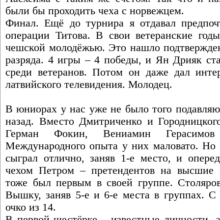
были бы проходить чеха с норвежцем.
Финал. Ещё до турнира я отдавал предпоч
операции Титова. В свои ветеранские годы
чешской молодёжью. Это нашло подтвержден
разряда. 4 игры – 4 победы, и Ян Дрияк с
среди ветеранов. Потом он даже дал инте
латвийского телевидения. Молодец.
В юниорах у нас уже не было того подавляю
назад. Вместо Дмитриченко и Городницкого
Герман Фокин, Вениамин Герасимов
Международного опыта у них маловато. Но 
сыграл отлично, заняв 1-е место, и опере
чехом Петром – претендентов на высшие н
тоже был первым в своей группе. Столяров
Вышку, заняв 5-е и 6-е места в группах. С
очко из 14.
В первой шестёрке – известные личности, а