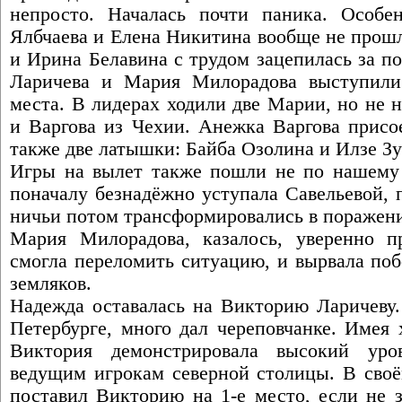
непросто. Началась почти паника. Особе
Ялбчаева и Елена Никитина вообще не прошл
и Ирина Белавина с трудом зацепилась за п
Ларичева и Мария Милорадова выступили 
места. В лидерах ходили две Марии, но не 
и Варгова из Чехии. Анежка Варгова присое
также две латышки: Байба Озолина и Илзе Зу
Игры на вылет также пошли не по нашему
поначалу безнадёжно уступала Савельевой, 
ничьи потом трансформировались в поражени
Мария Милорадова, казалось, уверенно п
смогла переломить ситуацию, и вырвала поб
земляков.
Надежда оставалась на Викторию Ларичеву.
Петербурге, много дал череповчанке. Имея
Виктория демонстрировала высокий уро
ведущим игрокам северной столицы. В своё
поставил Викторию на 1-е место, если не 