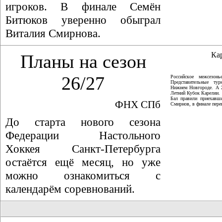
игроков. В финале Семён
Битюков уверенно обыграл
Виталия Смирнова.
Ка
Планы на сезон
26/27
Российское межсезон
Представительные ту
Нижнем Новгороде. А 
Летний Кубок Карелии.
Бал правили приехавши
ФНХ СПб
Смирнов, в финале пер
До старта нового сезона
Федерации Настольного
Хоккея Санкт-Петербурга
остаётся ещё месяц, но уже
можно ознакомиться с
календарём соревнований.