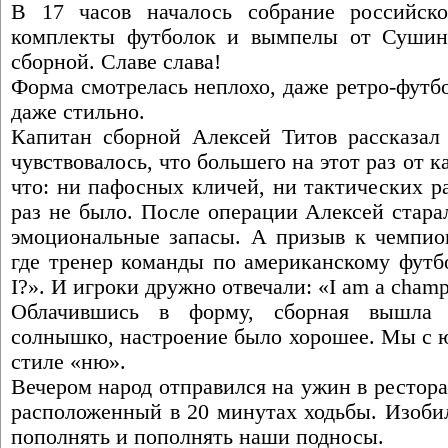
В 17 часов началось собрание российск
комплекты футболок и вымпелы от Сушини
сборной. Славе слава!
Форма смотрелась неплохо, даже ретро-футб
даже стильно.
Капитан сборной Алексей Титов рассказал 
чувствовалось, что большего на этот раз от 
что: ни пафосных кличей, ни тактических р
раз не было. После операции Алексей стара
эмоциональные запасы. А призыв к чемпион
где тренер команды по американскому футб
I?». И игроки дружно отвечали: «I am a champ
Облачившись в форму, сборная вышла 
солнышко, настроение было хорошее. Мы с 
стиле «ню».
Вечером народ отправился на ужин в рестор
расположенный в 20 минутах ходьбы. Изобил
пополнять и пополнять наши подносы.