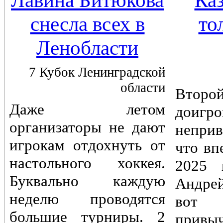
Лавина Битюкова
Каз
снесла всех в
то
Ленобласти
7 Кубок Ленинградской
области
Вто
Даже летом
доигр
организаторы не дают
непри
игрокам отдохнуть от
что вп
настольного хоккея.
2025 
Буквально каждую
Андре
неделю проводятся
вот 
большие турниры. 2
привы