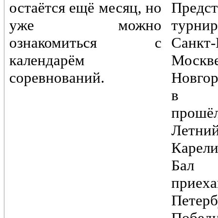
остаётся ещё месяц, но
Предст
уже можно
турн
ознакомиться с
Санкт-
календарём
Моск
соревнований.
Новгор
в Пе
прошё
Лет
Карели
Бал
при
Петер
Побед