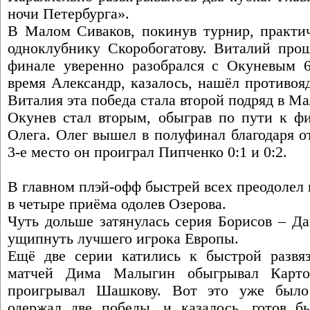
ночи Петербурга».
В Малом Сиваков, покинув турнир, практич
одноклубнику Скоробогатову. Виталий прош
финале уверенно разобрался с Окуневым 6:
время Александр, казалось, нашёл противоя
Виталия эта победа стала второй подряд в М
Окунев стал вторым, обыграв по пути к ф
Олега. Олег вышел в полуфинал благодаря от
3-е место он проиграл Пипченко 0:1 и 0:2.
В главном плэй-офф быстрей всех преодолел
в четыре приёма одолев Озерова.
Чуть дольше затянулась серия Борисов – Да
ущипнуть лучшего игрока Европы.
Ещё две серии катились к быстрой развя
матчей Дима Малыгин обыгрывал Картоф
проигрывал Шашкову. Вот это уже было
одержал две победы, и казалось, готов б