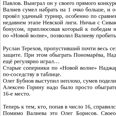
Павлов. Выиграл он у своего прямого конкур
Валиев сумел набрать на 1 очко больше, и 
провёл удачный турнир, особенно по сравн
недавнем этапе Невской лиги. Ничьи с Сива
бонусом, приплюсовав который к победам 
по «Новой волне», позволил Валиеву пробить
Руслан Терехов, пропустивший почти весь сез
защите. При этом обыграть Пономарёва, Над
ещё регулярно играл…
Старые соперники по «Новой волне» Наджар
по-соседству в таблице.
Олег Бубнов выступил неплохо, сумев подели
Алексею Горину надо было просто обыграть
16-е место.
Теперь к тем, кто, попав в число 16, справил
Помимо Валиева это Олег Борисов. Своео