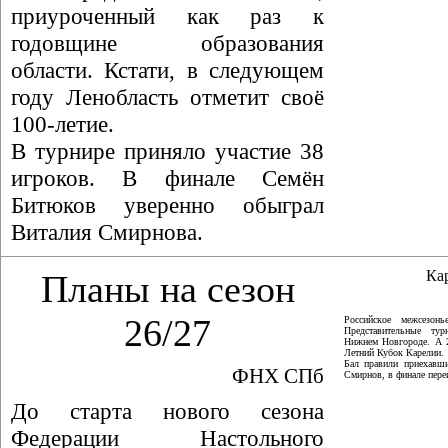
приуроченный как раз к
годовщине образования
области. Кстати, в следующем
году Ленобласть отметит своё
100-летие.
В турнире приняло участие 38
игроков. В финале Семён
Битюков уверенно обыграл
Виталия Смирнова.
Ка
Планы на сезон
26/27
Российское межсезон
Представительные ту
Нижнем Новгороде. А 
Летний Кубок Карелии.
Бал правили приехавши
ФНХ СПб
Смирнов, в финале пер
До старта нового сезона
Федерации Настольного