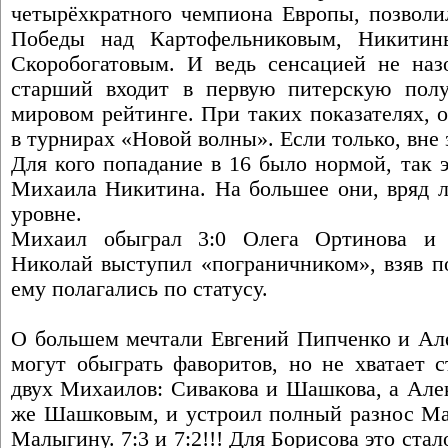
четырёхкратного чемпиона Европы, позволил
Победы над Картофельниковым, Никитин
Скоробогатовым. И ведь сенсацией не назо
старший входит в первую питерскую полу
мировом рейтинге. При таких показателях, о
в турнирах «Новой волны». Если только, вне 
Для кого попадание в 16 было нормой, так 
Михаила Никитина. На большее они, вряд ли
уровне.
Михаил обыграл 3:0 Олега Ортинова и 
Николай выступил «пограничником», взяв по
ему полагались по статусу.
О большем мечтали Евгений Пипченко и Але
могут обыграть фаворитов, но не хватает 
двух Михаилов: Сивакова и Шашкова, а Алек
же Шашковым, и устроил полный разнос М
Малыгину. 7:3 и 7:2!!! Для Борисова это ст