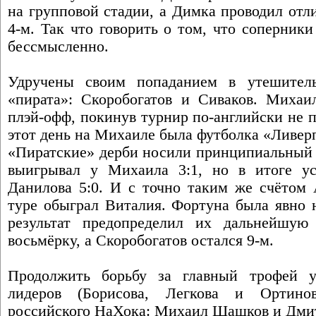
на групповой стадии, а Димка проводил от
4-м. Так что говорить о том, что соперник
бессмысленно.
Удручены своим попаданием в утешител
«пирата»: Скоробогатов и Сиваков. Михаи
плэй-офф, покинув турнир по-английски не 
этот день на Михаиле была футболка «Ливер
«Пиратские» дерби носили принципиальный 
выигрывал у Михаила 3:1, но в итоге ус
Данилова 5:0. И с точно таким же счётом 
туре обыграл Виталия. Фортуна была явно н
результат предопределил их дальнейшую
восьмёрку, а Скоробогатов остался 9-м.
Продолжить борьбу за главный трофей 
лидеров (Борисова, Легкова и Ортино
российского НаХока: Михаил Шашков и Дми