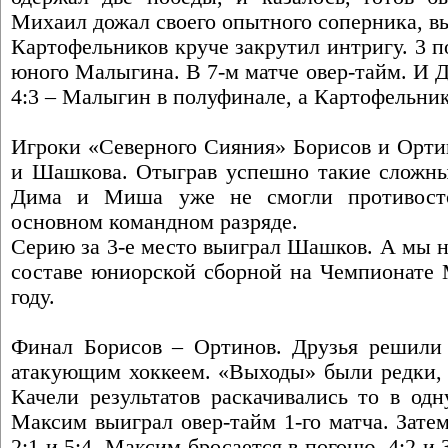
Михаил дожал своего опытного соперника, вы
Картофельников круче закрутил интригу. 3 
юного Малыгина. В 7-м матче овер-тайм. И 
4:3 – Малыгин в полуфинале, а Картофельник
Игроки «Северного Сияния» Борисов и Орти
и Шашкова. Отыграв успешно такие сложные
Дима и Миша уже не смогли противост
основном командном разряде.
Серию за 3-е место выиграл Шашков. А мы н
составе юниорской сборной на Чемпионате 
году.
Финал Борисов – Ортинов. Друзья решили 
атакующим хоккеем. «Выходы» были редки, 
Качели результатов раскачивались то в одн
Максим выиграл овер-тайм 1-го матча. Зате
2:1 и 5:4. Максим бросается в погоню. 4:2 и 