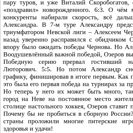
пару туров, и уже Виталий Скоробогатов, 
«поздравил» новорожденного. 6:3. О чём 
конкуренты набирали скорость, всё даль
Александра. В 7-м туре Александру предс
триумфатором Невской лиги – Алексеем Чер
назад уверенно расправился с обидчиком О
впору было ожидать победы Чернова. Но Але
Воодушевлённый важной победой, Озеров выи
Победную серию прервал гостивший н
Люторович. 5:5. Но потом Александр сн
графику, финишировав в итоге первым. Как 
это была его первая победа на турнирах за п
Но теперь у него их может быть много, та
город на Неве на постоянное место житель
столице настольного хоккея, Озеров ставит 
Почему бы не пробиться в сборную России?
страны проложили многие питерские игр
здоровья и удачи!