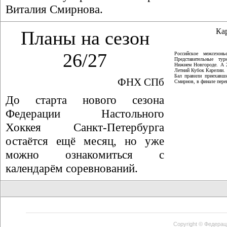
Виталия Смирнова.
Ка
Планы на сезон
26/27
Российское межсезон
Представительные ту
Нижнем Новгороде. А 
Летний Кубок Карелии.
Бал правили приехавши
ФНХ СПб
Смирнов, в финале пер
До старта нового сезона
Федерации Настольного
Хоккея Санкт-Петербурга
остаётся ещё месяц, но уже
можно ознакомиться с
календарём соревнований.
Copyright ©
Федерац