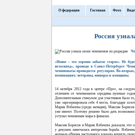
О федерации
Гостиная
Фото
Виде
Россия узнал
Че
«Новое – это хорошо забытое старое». Не буд
велосипед», проведя в Санкт-Петербурге Чем
чемпионаты проводятся регулярно. Во-вторых,
номинациях: ветераны, юниоры и женщины.
14 октября 2012 года в центре «Про», на следу
отличием от чемпионатов середины нулевых годов 
Дополнительным стимулом для участников было то,
уже зарезервировала себе 4 места, благодаря зо
Мария Ялбачева (среди женщин), Максим Борисов 
уже имеют. Поэтому решено было дать возможност
уступал чемпионам мира в финалах.
Максим Борисов и Мария Ялбачева доказали, что они
у девушек намечалась интересная борьба. Ялбачев
журнала «Время настольного хоккея» вернуть свою 