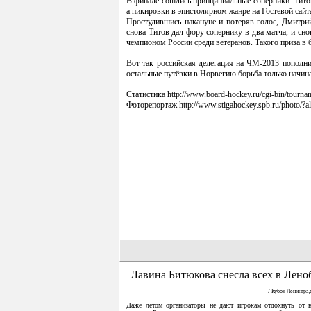
В финале сошлись принципиальные соперники: Тито
а пикировки в эпистолярном жанре на Гостевой сай
Простудившись накануне и потеряв голос, Дмитри
снова Титов дал фору сопернику в два матча, и сно
чемпионом России среди ветеранов. Такого приза в
Вот так российская делегация на ЧМ-2013 пополн
остальные путёвки в Норвегию борьба только начина
Статистика
http://www.board-hockey.ru/cgi-bin/tourna
Фоторепортаж
http://www.stigahockey.spb.ru/photo/?
Лавина Битюкова снесла всех в Лено
7 Кубок Ленингра
Даже летом организаторы не дают игрокам отдохнуть от н