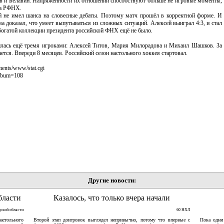
в и Белавин. Напряжённости их отношений способствуют больше не игровые моменты,
та РФНХ.
й не имел шанса на словесные дебаты. Поэтому матч прошёл в корректной форме. И
ва доказал, что умеет выпутываться из сложных ситуаций. Алексей выиграл 4:3, и стал
 богатой коллекции президента российской ФНХ ещё не было.
илась ещё тремя игроками: Алексей Титов, Мария Милорадова и Михаил Шашков. За
ется. Впереди 8 месяцев. Российский сезон настольного хоккея стартовал.
ments/www/stat.cgi
album=108
Другие новости:
бласти
Казалось, что только вчера начали
дской области
60 НХЛ
астольного
Второй этап доигровок выглядел непривычно, потому что впервые с
Пока одни