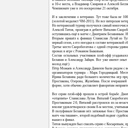
и 10-е места, а Владимир Смирнов и Алексей Бесп
Чемпионате уже в это воскресенье 21 октября.
И в заключении о ветеранах. Тут тоже была не 10
(золотой медалист ЧМ-2011). Не все питерские вете
Но ветеранский турнир получился самый многочисле
Алексей Титов, проиграв в дебюте Виталию Скоробо
оступившись ещё в матче с Дмитрием Белавиным. И
Вторым пришёл к финишу Станислав Лутай из Тулы
первый сезон, а его поездки в составе ветеранской
Третье место Скоробогатова с одной стороны удив
промах в игре с Романом Быковым.
Состав остальных участников плэй-офф угадывал
Белавин и Александр Зайцев. Все уже имеют опыт
молод ещё:)
Пётр Можаев и Александр Данилов были рядом с вос
организаторов турнира – Марк Городницкий. Место
Ирина Белавина ради большего количества игр пре
Простакова, Озерова, Жулябина. После вчерашней
форме, хотя обычно доставляет фаворитам неприятн
Все серии плэй-офф прошли в острой борьбе. Дмит
«отцепить» Станислава Лутая. Виталий Скоробогато
Простаковым 2:0, Виталий расстроился из-за незас
вполне удовлетворился своим 8-м местом, учитывая
В полуфинале Белавин вёл затяжные бои с Простак
матч «на тишине», второй подобный подвиг судейски
вышел в финал.
Титов вынужден был спасать серию с Косыревым, про