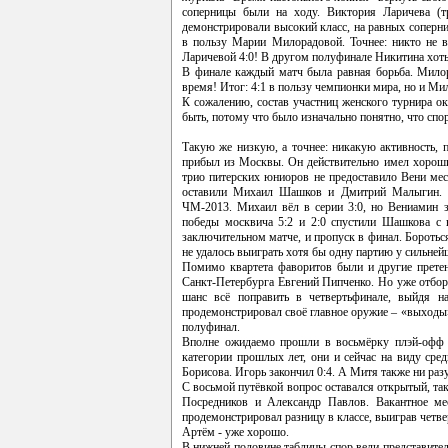
соперницы были на ходу. Виктория Ларичева (т
демонстрировали высокий класс, на равных соперн
в пользу Марии Милорадовой. Точнее: никто не 
Ларичевой 4:0! В другом полуфинале Никитина хоть 
В финале каждый матч была равная борьба. Милор
время! Итог: 4:1 в пользу чемпионки мира, но и Мил
К сожалению, состав участниц женского турнира о
быть, потому что было изначально понятно, что спо
Такую же низкую, а точнее: никакую активность, 
прибыл из Москвы. Он действительно имел хороший
трио питерских юниоров не предоставило Вени мес
оставили Михаил Шашков и Дмитрий Малыгин. И
ЧМ-2013. Михаил вёл в серии 3:0, но Вениамин 
победы москвича 5:2 и 2:0 спустили Шашкова с 
заключительном матче, и пропуск в финал. Бороть
не удалось выиграть хотя бы одну партию у сильне
Помимо квартета фаворитов были и другие претен
Санкт-Петербурга Евгений Пипченко. Но уже отбор
шанс всё поправить в четвертьфинале, выйдя 
продемонстрировал своё главное оружие – «выходы»
полуфинал.
Вполне ожидаемо прошли в восьмёрку плэй-офф 
категории прошлых лет, они и сейчас на виду сре
Борисова. Игорь закончил 0:4. А Митя также ни раз
С восьмой путёвкой вопрос оставался открытый, так
Посредников и Александр Павлов. Вакантное ме
продемонстрировал разницу в классе, выиграв четв
Артём - уже хорошо.
В нижней половине таблицы спор вели представите