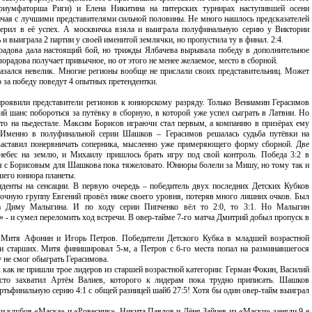
риумфаторша Риги) и Елена Никитина на питерских турнирах наступившей осени
ичая с лучшими представителями сильной половины. Не много нашлось предсказателей
верил в её успех. А москвичка взяла и выиграла полуфинальную серию у Виктории
и выиграла 2 партии у своей именитой землячки, но пропустила ту в финал. 2:4.
адова дала настоящий бой, но трижды Ялбачева вырывала победу в дополнительное
орадова получает привычное, но от этого не менее желаемое, место в сборной.
казался невелик. Многие регионы вообще не прислали своих представительниц. Может
р за победу поведут 4 опытных претендентки.
проявили представители регионов к юниорскому разряду. Только Вениамин Герасимов
 шанс побороться за путёвку в сборную, в которой уже успел сыграть в Латвии. Но
то на пьедестале. Максим Борисов играючи стал первым, а компанию в призёрах ему
менно в полуфинальной серии Шашков – Герасимов решалась судьба путёвки на
заставил понервничать соперника, мысленно уже примеряющего форму сборной. Две
небес на землю, и Михаилу пришлось брать игру под свой контроль. Победа 3:2 в
ся с Борисовым для Шашкова пока тяжеловато. Юниоры болели за Мишу, но тому так и
йшего юниора планеты.
денты на сенсации. В первую очередь – победитель двух последних Детских Кубков
очную группу Евгений провёл ниже своего уровня, потеряв много лишних очков. Был
на Диму Малыгина. И по ходу серии Пипченко вёл то 2:0, то 3:1. Но Малыгин
 - и сумел переломить ход встречи. В овер-тайме 7-го матча Дмитрий добыл пропуск в
Митя Афонин и Игорь Петров. Победители Детского Кубка в младшей возрастной
ди старших. Митя финишировал 5-м, а Петров с 6-го места попал на разминавшегося
у не смог обыграть Герасимова.
 как не пришли трое лидеров из старшей возрастной категории: Герман Фокин, Василий
сто захватил Артём Валиев, которого к лидерам пока трудно приписать. Шашков
ертьфинальную серию 4:1 с общей разницей шайб 27:5! Хотя бы один овер-тайм выиграл
ли клубов «Маска» и «Ровесник». Никита Павлов и Лёня Зайцев из «Маски» заняли 9-е