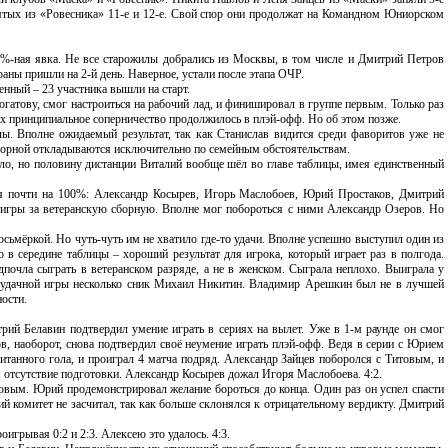
ятых из «Ровесника» 11-е и 12-е. Свой спор они продолжат на Командном Юниорском
0%-ная явка. Не все старожилы добрались из Москвы, в том числе и Дмитрий Петров
раны пришли на 2-й день. Наверное, устали после этапа ОЧР.
нный – 23 участника вышли на старт.
гатову, смог настроиться на рабочий лад, и финишировал в группе первым. Только раз
х принципиальное соперничество продолжилось в плэй-офф. Но об этом позже.
. Вполне ожидаемый результат, так как Станислав видится среди фаворитов уже не
 сборной откладываются исключительно по семейным обстоятельствам.
ило, но половину дистанции Виталий вообще шёл во главе таблицы, имея единственный
ся почти на 100%: Александр Косырев, Игорь Маслобоев, Юрий Простаков, Дмитрий
 игры за ветеранскую сборную. Вполне мог побороться с ними Александр Озеров. Но
ьмёркой. Но чуть-чуть им не хватило где-то удачи. Вполне успешно выступил один из
 в середине таблицы – хороший результат для игрока, который играет раз в полгода.
дпочла сыграть в ветеранском разряде, а не в женском. Сыграла неплохо. Выиграла у
 удачной игры несколько сник Михаил Никитин. Владимир Арешкин был не в лучшей
ости.
рий Белавин подтвердил умение играть в сериях на вылет. Уже в 1-м раунде он смог
в, наоборот, снова подтвердил своё неумение играть плэй-офф. Ведя в серии с Юрием
читанного гола, и проиграл 4 матча подряд. Александр Зайцев поборолся с Титовым, и
 отсутствие подготовки. Александр Косырев дожал Игоря Маслобоева. 4:2.
овым. Юрий продемонстрировал желание бороться до конца. Один раз он успел спасти
й комитет не засчитал, так как больше склонялся к отрицательному вердикту. Дмитрий
игрывая 0:2 и 2:3. Алексею это удалось. 4:3.