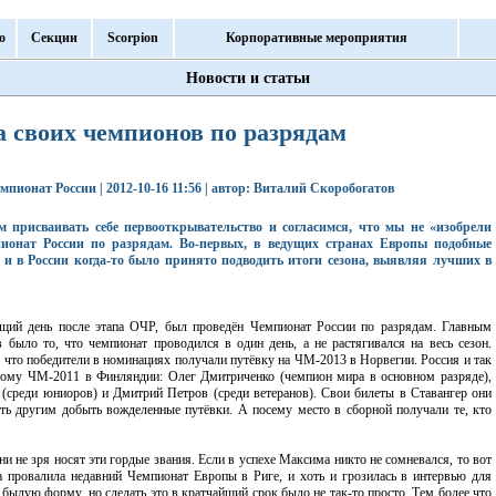
о
Секции
Scorpion
Корпоративные мероприятия
Новости и статьи
а своих чемпионов по разрядам
мпионат России | 2012-10-16 11:56 | автор: Виталий Скоробогатов
ем присваивать себе первооткрывательство и согласимся, что мы не «изобрели
пионат России по разрядам. Во-первых, в ведущих странах Европы подобные
 и в России когда-то было принято подводить итоги сезона, выявляя лучших в
ющий день после этапа ОЧР, был проведён Чемпионат России по разрядам. Главным
было то, что чемпионат проводился в один день, а не растягивался на весь сезон.
 что победители в номинациях получали путёвку на ЧМ-2013 в Норвегии. Россия и так
лотому ЧМ-2011 в Финляндии: Олег Дмитриченко (чемпион мира в основном разряде),
(среди юниоров) и Дмитрий Петров (среди ветеранов). Свои билеты в Ставангер они
ь другим добыть вожделенные путёвки. А посему место в сборной получали те, кто
 не зря носят эти гордые звания. Если в успехе Максима никто не сомневался, то вот
а провалила недавний Чемпионат Европы в Риге, и хоть и грозилась в интервью для
былую форму, но сделать это в кратчайший срок было не так-то просто. Тем более что