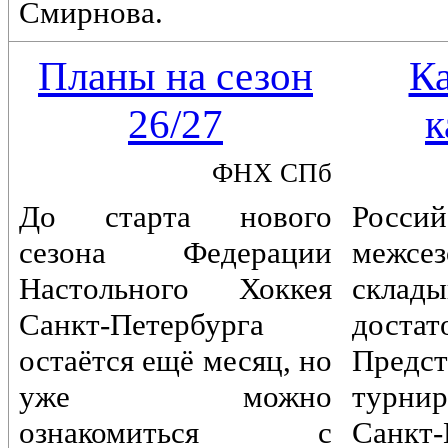
Смирнова.
Планы на сезон
К
26/27
к
ФНХ СПб
До старта нового
Россий
сезона Федерации
межс
Настольного Хоккея
склады
Санкт-Петербурга
достат
остаётся ещё месяц, но
Предст
уже можно
турн
ознакомиться с
Санкт-