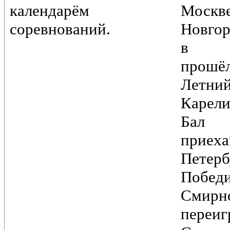
календарём
Моск
соревнований.
Новгор
в Пе
прошё
Лет
Карели
Бал
при
Петер
Побед
Смирн
переи