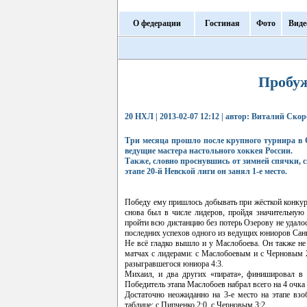
О федерации
Гостиная
Фото
Виде
Пробуж
20 НХЛ | 2013-02-07 12:12 | автор: Виталий Ско
Три месяца прошло после крупного турнира в С
ведущие мастера настольного хоккея России.
Также, словно проснувшись от зимней спячки, 
этапе 20-й Невской лиги он занял 1-е место.
Победу ему пришлось добывать при жёсткой конкур
снова был в числе лидеров, пройдя значительную
пройти всю дистанцию без потерь Озерову не удало
последних успехов одного из ведущих юниоров Санк
Не всё гладко вышло и у Маслобоева. Он также не 
матчах с лидерами: с Маслобоевым и с Черновым 2
разыгравшегося юниора 4:3.
Михаил, и два других «пирата», финишировал в 
Победитель этапа Маслобоев набрал всего на 4 очка
Достаточно неожиданно на 3-е место на этапе вз
таблице: с Пипченко 2:0, с Черновым 3:2.