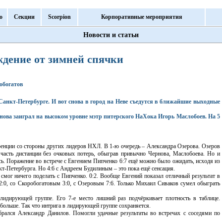
о
Секции
Scorpion
Корпоративные мероприятия
Новости и статьи
дение от зимней спячки
робогатов
анкт-Петербурге. И вот снова в город на Неве съедутся в ближайшие выходные
снова заиграл на высоком уровне мэтр питерского НаХока Игорь Маслобоев. На 5
енции со стороны других лидеров НХЛ. В 1-ю очередь – Александра Озерова. Озеров
 часть дистанции без очковых потерь, обыграв привычно Чернова, Маслобоева. Но и
сь. Поражение во встрече с Евгением Пипченко 6:7 ещё можно было ожидать, исходя из
т-Петербурга. Но 4:6 с Андреем Будилиным – это пока ещё сенсация.
смог ничего поделать с Пипченко. 0:2. Вообще Евгений показал отличный результат в
:0, со Скоробогатовым 3:0, с Озеровым 7:6. Только Михаил Сиваков сумел обыграть
лидирующей группе. Его 7-е место лишний раз подчёркивает плотность в таблице.
 больше. Так что интрига в лидирующей группе сохраняется.
обрался Александр Данилов. Помогли удачные результаты во встречах с соседями по