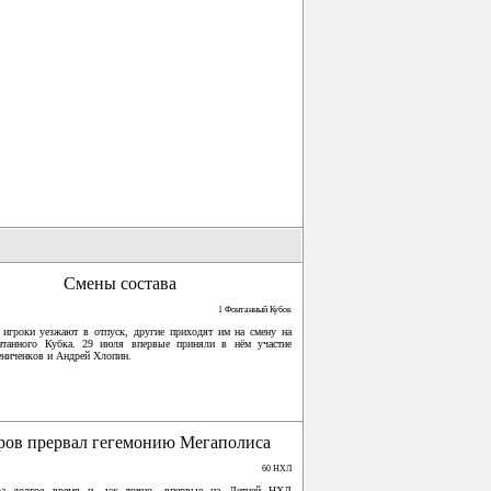
Смены состава
1 Фонтанный Кубок
 игроки уезжают в отпуск, другие приходят им на смену на
нтанного Кубка. 29 июля впервые приняли в нём участие
ниченков и Андрей Хлопин.
ров прервал гегемонию Мегаполиса
60 НХЛ
за долгое время и, уж точно, впервые на Летней НХЛ