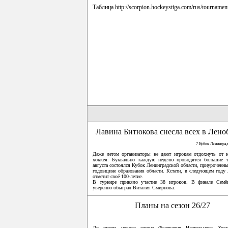
Таблица
http://scorpion.hockeystiga.com/rus/tournament
Лавина Битюкова снесла всех в Лено
7 Кубок Ленингра
Даже летом организаторы не дают игрокам отдохнуть от н
хоккея. Буквально каждую неделю проводятся большие 
августа состоялся Кубок Ленинградской области, приуроченны
годовщине образования области. Кстати, в следующем году 
отметит своё 100-летие.
В турнире приняло участие 38 игроков. В финале Сем
уверенно обыграл Виталия Смирнова.
Планы на сезон 26/27
До старта нового сезона Федерации Настольного Хокк