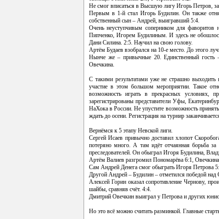
Не смог вписаться в Высшую лигу Игорь Петров, зат
Первым в 1-й стал Игорь Будилин. Он также отн
собственный сын – Андрей, выигравший 5:4.
Очень неуступчивым соперником для фаворитов 
Пипченко, Игорем Будилиным. И здесь не обошлось 
Дани Силина. 2:5. Научил на свою голову.
Артём Будаев взобрался на 10-е место. До этого луч
Нынче же – привычные 20. Единственный гость –
Овечкина.
С такими результатами уже не страшно выходить 
участие в этом большом мероприятии. Такое отн
возможность играть в прекрасных условиях, п
зарегистрированы представители Уфы, Екатеринбур
НаХока в России. Не упустите возможность принять
ждать до осени. Регистрация на турнир заканчиваетс
Вернёмся к 5 этапу Невской лиги.
Сергей Исаев привычно доставил хлопот Скоробога
потеряно много. А там идёт отчаянная борьба за
преследователей. Он обыграл Игоря Будилина, Влад
Артём Валиев разгромил Пономарёва 6:1, Овечкина 4:
Сам Андрей Денега смог обыграть Игоря Петрова 5:
Другой Андрей – Будилин – отметился победой над 
Алексей Горин оказал сопротивление Чернову, прои
шайбы, сравняв счёт. 4:4.
Дмитрий Овечкин выиграл у Петрова и других юни
Но это всё можно считать разминкой. Главные старт