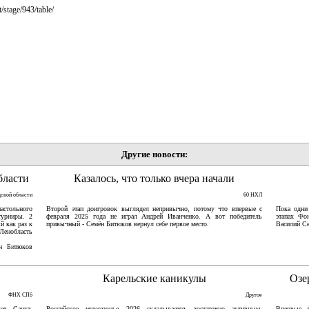
/stage/943/table/
Другие новости:
бласти
Казалось, что только вчера начали
дской области
60 НХЛ
астольного
Второй этап доигровок выглядел непривычно, потому что впервые с
Пока одни
турниры. 2
февраля 2025 года не играл Андрей Иванченко. А вот победитель
этапах Фо
й как раз к
привычный - Семён Битюков вернул себе первое место.
Василий Се
Ленобласть
ён Битюков
Карельские каникулы
Озе
ФНХ СПб
Другое
ея Санкт-
Российское межсезонье 2026 складывается достаточно активным.
Впервые 