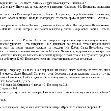
ерявшись на 13-м месте. Хотя ему и удалось обыграть Пипченко 4:2.
ял 2 очка у Пипченко. А ещё всухую разгромил Сивакова 4:0. Подножку подставил
на этапе был Владимир Смирнов. Ничьи с Озеровым, Скоробогатовым, Сиваковым,
без «удара в спину». Володя «пострадал» от своего друга, и фактически – ученика –
шим результатом было 9-е место, занятое ещё в сентябре. Но тогда было 16 участников.
 Даниил Силин, который вне зачёта выиграл у обоих Смирновых, Горина, Исаева,
на уровень Кубка России. Но не все питерские игроки почему-то планируют принять
ошение удивляет. Ведь питерская ФНХ прилагает все усилия, чтобы игроки имели
ри этом не тратя лишних средств на поездки. На Кубок Санкт-Петербурга уже
га. Не говоря о привычных гостях из Москвы, Череповца, и других ведущих центров
 участие в последнем большом питерском турнире в этом сезоне. Следующего придётся
я в субботу в 12.00! Поспешите, если вы не хотите превратиться в тыкву:)
тову и Чернову. 4:1 и 1:1. Но с игроками из нижней части таблицы на этот раз было
 8-е место. Даже Николай Смирнов готов бороться за свои законные места в группе
имира Смирнова, Артёма Будаева – всех конкурентов, занявших места выше него.
0, Будаева 4:1, Денегу 3:1.
4, Исаева 2:1,Смирнова Николая 4:3, Пономарёва 3:2.
Озеровым 6:4.
грав 2:3, и чуть было не обыграл Скоробогатова. Виталий «на музыке» успел забить 2
оров.
ы 9-10 февраля! Ждём всех участников в центре «Про» на Маршала Говорова, 35.