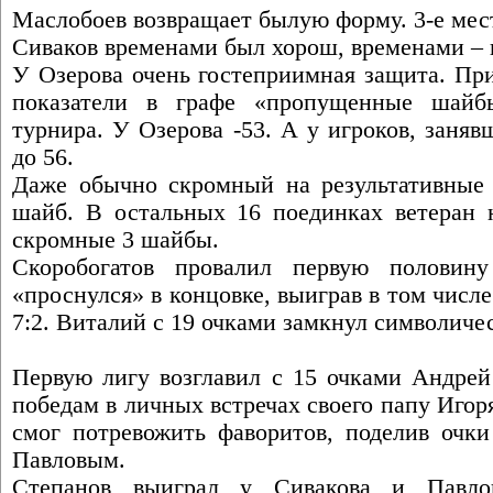
Маслобоев возвращает былую форму. 3-е мест
Сиваков временами был хорош, временами – 
У Озерова очень гостеприимная защита. Пр
показатели в графе «пропущенные шайб
турнира. У Озерова -53. А у игроков, заняв
до 56.
Даже обычно скромный на результативные
шайб. В остальных 16 поединках ветеран н
скромные 3 шайбы.
Скоробогатов провалил первую половин
«проснулся» в концовке, выиграв в том числе
7:2. Виталий с 19 очками замкнул символич
Первую лигу возглавил с 15 очками Андрей
победам в личных встречах своего папу Игор
смог потревожить фаворитов, поделив очк
Павловым.
Степанов выиграл у Сивакова и Павло