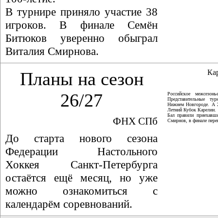
В турнире приняло участие 38
игроков. В финале Семён
Битюков уверенно обыграл
Виталия Смирнова.
Ка
Планы на сезон
26/27
Российское межсезон
Представительные ту
Нижнем Новгороде. А 
Летний Кубок Карелии.
Бал правили приехавши
ФНХ СПб
Смирнов, в финале пер
До старта нового сезона
Федерации Настольного
Хоккея Санкт-Петербурга
остаётся ещё месяц, но уже
можно ознакомиться с
календарём соревнований.