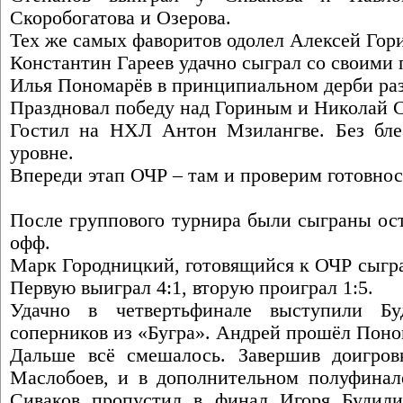
Скоробогатова и Озерова.
Тех же самых фаворитов одолел Алексей Гор
Константин Гареев удачно сыграл со своими
Илья Пономарёв в принципиальном дерби раз
Праздновал победу над Гориным и Николай С
Гостил на НХЛ Антон Мзилангве. Без бле
уровне.
Впереди этап ОЧР – там и проверим готовнос
После группового турнира были сыграны ост
офф.
Марк Городницкий, готовящийся к ОЧР сыгра
Первую выиграл 4:1, вторую проиграл 1:5.
Удачно в четвертьфинале выступили Бу
соперников из «Бугра». Андрей прошёл Поном
Дальше всё смешалось. Завершив доигров
Маслобоев, и в дополнительном полуфинале
Сиваков пропустил в финал Игоря Будили