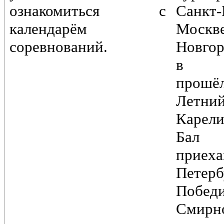
ознакомиться с
Санкт-
календарём
Моск
соревнований.
Новгор
в Пе
прошё
Лет
Карели
Бал
при
Петер
Побед
Смирн