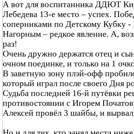
А вот для воспитанника ДДЮТ Ки
Лебедева 13-е место – успех. Поб
соперниками по Детскому Кубку -
Нагорным – редкое явление. А, во
раз!
Очень дружно держатся отец и сы
очном поединке, и только на 1 очк
В заветную зону плэй-офф пробил
который играл после своего Дня р
Судьба последней 16-й путёвки ре
противостоянии с Игорем Початовы
Алексей провёл 3 шайбы, и вырвал 
Но и для тех, кто занял места ниже