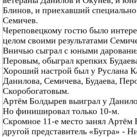
ветераны Данилов и Окунев, и юн
Блинов, и приехавший специально
Семичев.
Череповецкому гостю было интерес
целом своими результатами Семиче
Вничью сыграл с юными даровани
Перовым, обыграл крепких Будаев
Хороший настрой был у Руслана К
Данилова, Семичева, Будаева, Пер
Скоробогатовым.
Артём Болдырев выиграл у Данилов
Но финишировал только 10-м.
Скромное 11-е место занял Артём 
другой представитель «Бугра» - Н