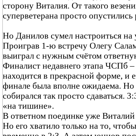
сторону Виталия. От такого везен
суперветерана просто опустились р
Но Данилов сумел настроиться на
Проиграв 1-ю встречу Олегу Салам
выиграл с нужным счётом ответную
Финалист недавнего этапа ЧСПб –
находится в прекрасной форме, и 
финале была вполне ожидаема. Но 
собирался так просто сдаваться. 3
«на тишине».
В ответном поединке уже Виталий
Но его хватило только на то, чтоб
временно в 2:3. А затем юниор по