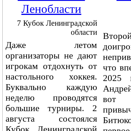
Ленобласти
7 Кубок Ленинградской
области
Вто
Даже летом
доигр
организаторы не дают
непри
игрокам отдохнуть от
что вп
настольного хоккея.
2025 
Буквально каждую
Андре
неделю проводятся
вот 
большие турниры. 2
привы
августа состоялся
Битюк
Кубок Ленинградской
первое