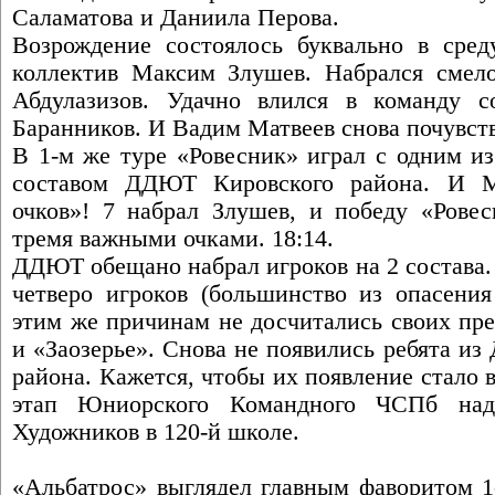
Саламатова и Даниила Перова.
Возрождение состоялось буквально в среду
коллектив Максим Злушев. Набрался смел
Абдулазизов. Удачно влился в команду
Баранников. И Вадим Матвеев снова почувство
В 1-м же туре «Ровесник» играл с одним из
составом ДДЮТ Кировского района. И М
очков»! 7 набрал Злушев, и победу «Ровес
тремя важными очками. 18:14.
ДДЮТ обещано набрал игроков на 2 состава.
четверо игроков (большинство из опасения
этим же причинам не досчитались своих пр
и «Заозерье». Снова не появились ребята и
района. Кажется, чтобы их появление стало
этап Юниорского Командного ЧСПб над
Художников в 120-й школе.
«Альбатрос» выглядел главным фаворитом 1