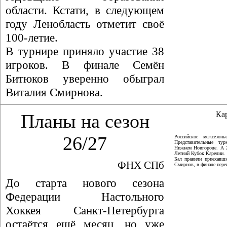
области. Кстати, в следующем
году Ленобласть отметит своё
100-летие.
В турнире приняло участие 38
игроков. В финале Семён
Битюков уверенно обыграл
Виталия Смирнова.
Ка
Планы на сезон
26/27
Российское межсезон
Представительные ту
Нижнем Новгороде. А 
Летний Кубок Карелии.
Бал правили приехавши
ФНХ СПб
Смирнов, в финале пер
До старта нового сезона
Федерации Настольного
Хоккея Санкт-Петербурга
остаётся ещё месяц, но уже