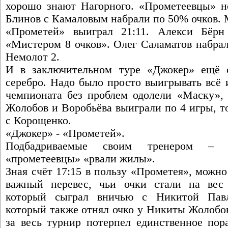
хорошо знают Нагорного. «Прометеевцы» не
Блинов с Камаловым набрали по 50% очков. 
«Прометей» выиграл 21:11. Алекси Бёрн
«Мистером 8 очков». Олег Саламатов набрал
Немолот 2.
И в заключительном туре «Джокер» ещё 
серебро. Надо было просто выигрывать всё 
чемпионата без проблем одолели «Маску», 
Жолобов и Воробьёва выиграли по 4 игры, т
с Корощенко.
«Джокер» - «Прометей».
Подбадриваемые своим тренером – 
«прометеевцы» «рвали жилы».
Зная счёт 17:15 в пользу «Прометея», можно
важный перевес, чьи очки стали на вес 
который сыграл вничью с Никитой Павл
который также отнял очко у Никиты Жолобов
за весь турнир потерпел единственное пор