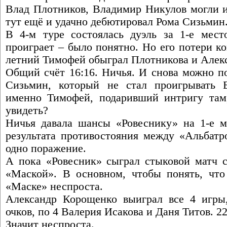
Влад Плотников, Владимир Никулов могли и
тут ещё и удачно дебютировал Рома Сизьмин
В 4-м туре состоялась дуэль за 1-е место
проиграет – было понятно. Но его потери к
летний Тимофей обыграл Плотникова и Алекс
Общий счёт 16:16. Ничья. И снова можно по
Сизьмин, который не стал проигрывать Б
именно Тимофей, подаривший интригу там
увидеть?
Ничья давала шансы «Ровеснику» на 1-е м
результата противостояния между «Альба
одно поражение.
А пока «Ровесник» сыграл стыковой матч 
«Маской». В основном, чтобы понять, что 
«Маске» неспроста.
Александр Корощенко выиграл все 4 игры
очков, по 4 Валерия Исакова и Даня Титов. 2
Значит неспроста.