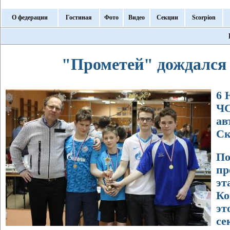
О федерации
Гостиная
Фото
Видео
Секции
Scorpion
"Прометей" дождался 
6 
ЧС
ав
Ск
По
пр
э
Ко
э
се