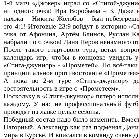
1-й матч «Джокер» играл со «Стигой-джуни
ни одного очка! Ира Воробьёва – 3. Даже н
нахока – Никита Жолобов – был небезгреш
его 4:1! Итоговые 23:9 войдут в историю «
очка от Афонина, Артём Блинов, Руслан 
набрали по 6 очков! Даня Перов ненамного от
После такого стартового тура, встал вопро
календарь игр, чтобы в концовке увидеть у
«Стига-джуниор» - «Прометей». Но всё-таки
принципиальное противостояние «Прометея»
А пока во 2-м туре «Стига-джуниор» д
состоятельность в игре с «Прометеем».
Поскольку в «Стиге-джуниор» пятеро исполни
каждому. У нас не профессиональный футбо
проводят на лавке целые сезоны.
Победный состав надо было изменить. Вмес
Нагорный. Александр как раз подменял Дан
мира в Курске. И вписался в команду очень д