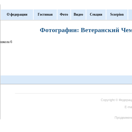
О федерации
Гостиная
Фото
Видео
Секции
Scorpion
Фотографии: Ветеранский Че
школа 6
Copyright ©
Федерац
E-ma
Продвижен