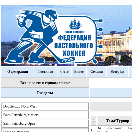
О федерации
Гостиная
Фото
Видео
Секции
Scorpion
Все новости в едином списке
Разделы
Double Cup Nord-West
Saint-Petersburg Masters
#
Тема\Турнир
Saint-Petersburg Open
34 Чемпионат Сан
1.