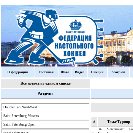
О федерации
Гостиная
Фото
Видео
Секции
Scorpion
Все новости в едином списке
Разделы
Double Cup Nord-West
Saint-Petersburg Masters
#
Тема\Турнир
Saint-Petersburg Open
34 Чемпионат Сан
1.