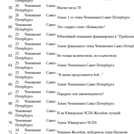
Петербурга
26 Чемпионат Санкт-
58.
Магия числа 70
Петербурга
26 Чемпионат Санкт-
59.
Анонс 1-го этапа Чемпионата Санкт-Петербурга
Петербурга
Чемпионат Санкт-
60.
Это сладкое слово «Каникулы»!
Петербурга
25 Чемпионат Санкт-
61.
Юбилейный чемпионат финишировал в "Прибалти
Петербурга
25 Чемпионат Санкт-
62.
Анонс финального этапа Чемпионата Санкт-Петер
Петербурга
25 Чемпионат Санкт-
63.
Не только количеством, но и качеством
Петербурга
25 Чемпионат Санкт-
64.
Анонс Чемпионата Санкт-Петербурга
Петербурга
25 Чемпионат Санкт-
65.
"И вновь продолжается бой..."
Петербурга
25 Чемпионат Санкт-
66.
Анонс Чемпионата Санкт-Петербурга
Петербурга
25 Чемпионат Санкт-
67.
Парадокс или закономерность?
Петербурга
25 Чемпионат Санкт-
68.
Анонс Чемпионата Санкт-Петербурга
Петербурга
Чемпионат Санкт-
69.
И на Юниорском ЧСПб Жолобов лучший
Петербурга
Чемпионат Санкт-
70.
Анонс Юниорского ЧСПб
Петербурга
24 Чемпионат Санкт-
71.
Чемпион Жолобов, победитель этапа Малыгин