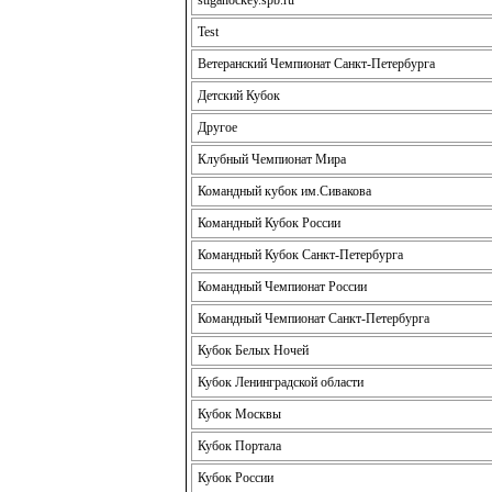
stigahockey.spb.ru
Test
Ветеранский Чемпионат Санкт-Петербурга
Детский Кубок
Другое
Клубный Чемпионат Мира
Командный кубок им.Сивакова
Командный Кубок России
Командный Кубок Санкт-Петербурга
Командный Чемпионат России
Командный Чемпионат Санкт-Петербурга
Кубок Белых Ночей
Кубок Ленинградской области
Кубок Москвы
Кубок Портала
Кубок России