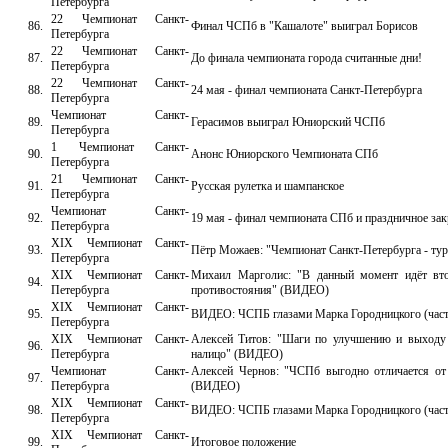
Петербурга
22 Чемпионат Санкт-
86.
Финал ЧСПб в "Кашалоте" выиграл Борисов
Петербурга
22 Чемпионат Санкт-
87.
До финала чемпионата города считанные дни!
Петербурга
22 Чемпионат Санкт-
88.
24 мая - финал чемпионата Санкт-Петербурга
Петербурга
Чемпионат Санкт-
89.
Герасимов выиграл Юниорский ЧСПб
Петербурга
1 Чемпионат Санкт-
90.
Анонс Юниорского Чемпионата СПб
Петербурга
21 Чемпионат Санкт-
91.
Русская рулетка и шампанское
Петербурга
Чемпионат Санкт-
92.
19 мая - финал чемпионата СПб и праздничное зак
Петербурга
XIX Чемпионат Санкт-
93.
Пётр Можаев: "Чемпионат Санкт-Петербурга - ту
Петербурга
XIX Чемпионат Санкт-
Михаил Марголис: "В данный момент идёт втор
94.
Петербурга
противостояния" (ВИДЕО)
XIX Чемпионат Санкт-
95.
ВИДЕО: ЧСПБ глазами Марка Городницкого (част
Петербурга
XIX Чемпионат Санкт-
Алексей Титов: "Шаги по улучшению и выходу 
96.
Петербурга
налицо" (ВИДЕО)
Чемпионат Санкт-
Алексей Чернов: "ЧСПб выгодно отличается от 
97.
Петербурга
(ВИДЕО)
XIX Чемпионат Санкт-
98.
ВИДЕО: ЧСПБ глазами Марка Городницкого (част
Петербурга
XIX Чемпионат Санкт-
99.
Итоговое положение