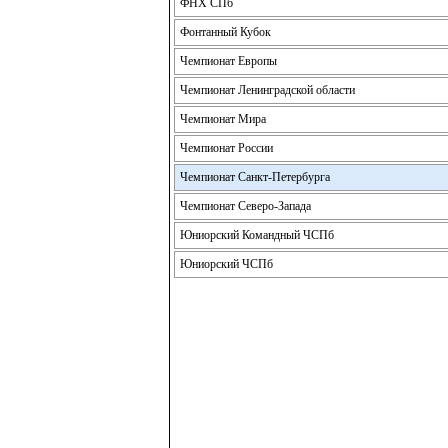
ФНХ СПб
Фонтанный Кубок
Чемпионат Европы
Чемпионат Ленинградской области
Чемпионат Мира
Чемпионат России
Чемпионат Санкт-Петербурга
Чемпионат Северо-Запада
Юниорский Командный ЧСПб
Юниорский ЧСПб