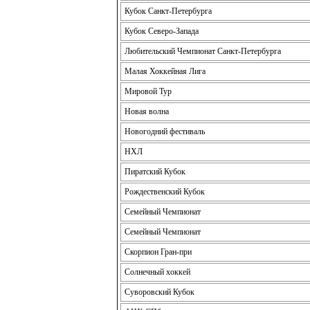
Кубок Санкт-Петербурга
Кубок Северо-Запада
Любительский Чемпионат Санкт-Петербурга
Малая Хоккейная Лига
Мировой Тур
Новая волна
Новогодний фестиваль
НХЛ
Пиратский Кубок
Рождественский Кубок
Семейный Чемпионат
Семейный Чемпионат
Скорпион Гран-при
Солнечный хоккей
Суворовский Кубок