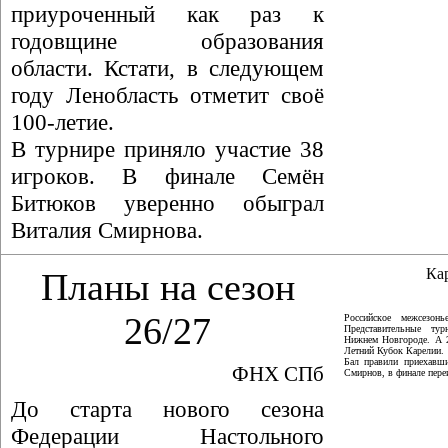
приуроченный как раз к
годовщине образования
области. Кстати, в следующем
году Ленобласть отметит своё
100-летие.
В турнире приняло участие 38
игроков. В финале Семён
Битюков уверенно обыграл
Виталия Смирнова.
Ка
Планы на сезон
26/27
Российское межсезон
Представительные ту
Нижнем Новгороде. А 
Летний Кубок Карелии.
Бал правили приехавши
ФНХ СПб
Смирнов, в финале пер
До старта нового сезона
Федерации Настольного