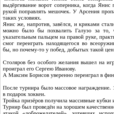
выдёргивание ворот соперника, когда Янис 
рукой поправлять мешочек. У Арсения пропа
таких условиях.
Янис же, напротив, завёлся, и криками стал
можно было бы похвалить Галузо за то, 
указательным пальцем на правой руке, прак
смог переиграть находящегося во всеоруж
бы, но почему-то у побед, добытых такой це
Столяров без особого желания вышел на иг
проиграл его Сергею Иванову.
А Максим Борисов уверенно переиграл в фин
После турнира было массовое награждение. 
в подарок хоккеи.
Тройка призёров получила массивные кубки 
Турнир был проведён на хорошем качественн
атакой «доброжелателей», хотевших испор