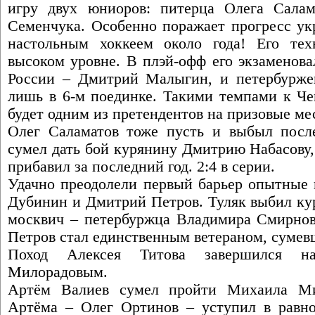
игру двух юниоров: питерца Олега Салам
Семенчука. Особенно поражает прогресс ук
настольным хоккеем около года! Его тех
высоком уровне. В плэй-офф его экзаменов
России – Дмитрий Малыгин, и петербурже
лишь в 6-м поединке. Такими темпами к Ч
будет одним из претендентов на призовые ме
Олег Саламатов тоже пусть и выбыл после
сумел дать бой курянину Дмитрию Набасову,
прибавил за последний год. 2:4 в серии.
Удачно преодолели первый барьер опытные 
Дубинин и Дмитрий Петров. Туляк выбил ку
москвич – петербуржца Владимира Смирнов
Петров стал единственным ветераном, сумевш
Поход Алексея Титова завершился н
Милорадовым.
Артём Валиев сумел пройти Михаила Ми
Артёма – Олег Ортинов – уступил в равн