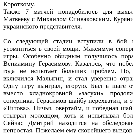
Короткому.
Также 7 матчей понадобилось для выяв
Матвееву с Михаилом Спиваковским. Куряни
украинского представителя.
Со следующей стадии вступили в бой 
усомниться в своей мощи. Максимум соперн
игры. Особенно обидным получилось по
Вениамину Герасимову. Казалось, что побе
года не испытает больших проблем. Но,
включился Малыгин, и стал уверенно отра
Одну игру выиграл, вторую. Был в шаге о
вместо хладнокровной «засухи» продол
соперника. Герасимов шайбу перехватил, и 
«Титова». Ничья, овертайм, и победная ша
отыграл молодцом, хоть и испытывал бол
Сейчас Дмитрий находится на обследова
непростая. Пожелаем ему скорейшего выздор