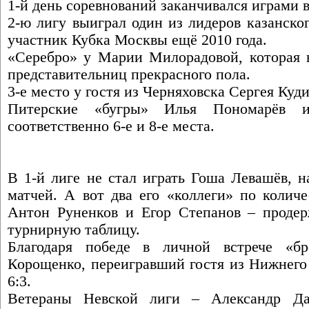
1-й день соревнований заканчивался играми в 
2-ю лигу выиграл один из лидеров казанско
участник Кубка Москвы ещё 2010 года.
«Серебро» у Марии Милорадовой, которая в
представительниц прекрасного пола.
3-е место у гостя из Черняховска Сергея Куд
Питерские «бугры» Илья Пономарёв 
соответственно 6-е и 8-е места.
В 1-й лиге не стал играть Гоша Левашёв, н
матчей. А вот два его «коллеги» по колич
Антон Руненков и Егор Степанов – продерж
турнирную таблицу.
Благодаря победе в личной встрече «бр
Корощенко, переигравший гостя из Нижнего
6:3.
Ветераны Невской лиги – Александр Д