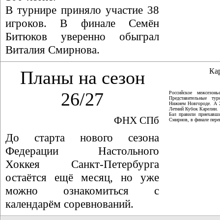
В турнире приняло участие 38
игроков. В финале Семён
Битюков уверенно обыграл
Виталия Смирнова.
Ка
Планы на сезон
26/27
Российское межсезон
Представительные ту
Нижнем Новгороде. А 
Летний Кубок Карелии.
Бал правили приехавши
ФНХ СПб
Смирнов, в финале пер
До старта нового сезона
Федерации Настольного
Хоккея Санкт-Петербурга
остаётся ещё месяц, но уже
можно ознакомиться с
календарём соревнований.