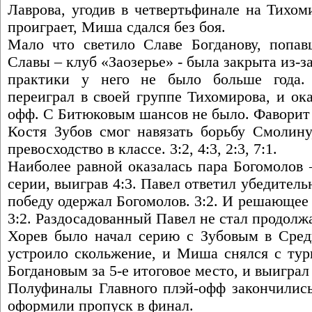
Лаврова, угодив в четвертьфинале на Тихом
проиграет, Миша сдался без боя.
Мало что светило Славе Богданову, попа
Славы – клуб «Заозерье» - была закрыта из-з
практики у него не было больше года.
переиграл в своей группе Тихомирова, и ока
офф. С Битюковым шансов не было. Фаворит вы
Костя Зубов смог навязать борьбу Смолину
превосходство в классе. 3:2, 4:3, 2:3, 7:1.
Наиболее равной оказалась пара Богомолов 
серии, выиграв 4:3. Павел ответил убедитель
победу одержал Богомолов. 3:2. И решающее 
3:2. Раздосадованный Павел не стал продолж
Хорев было начал серию с Зубовым в Сред
устроило скольжение, и Миша снялся с тур
Богдановым за 5-е итоговое место, и выиграл вс
Полуфиналы Главного плэй-офф закончились
оформили пропуск в финал.