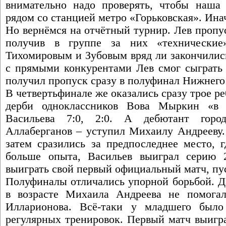
внимательно надо проверять, чтобы наша 
рядом со станцией метро «Горьковская». Ина
Но вернёмся на отчётный турнир. Лев пропу
получив в группе за них «технически
Тихомировым и Зубовым вряд ли закончились
с прямыми конкурентами Лев смог сыграть х
получил пропуск сразу в полуфинал Нижнего
В четвертьфинале же оказались сразу трое ре
дерби одноклассников Вова Мыркин «в 
Васильева 7:0, 2:0. А дебютант горо
Аллаберганов – уступил Михаилу Андрееву. 
затем сразились за предпоследнее место, 
больше опыта, Васильев выиграл серию 2
выиграть свой первый официальный матч, пус
Полуфиналы отличались упорной борьбой. Д
в возрасте Михаила Андреева не помогал
Илларионова. Всё-таки у младшего был
регулярных тренировок. Первый матч выигра