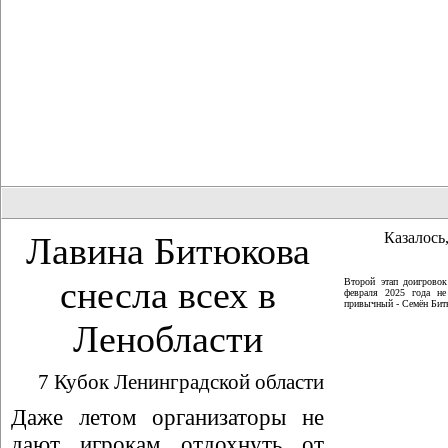
Казалось,
Лавина Битюкова
снесла всех в
Второй этап доигрово
февраля 2025 года не
привычный - Семён Битю
Ленобласти
7 Кубок Ленинградской области
Даже летом организаторы не
дают игрокам отдохнуть от