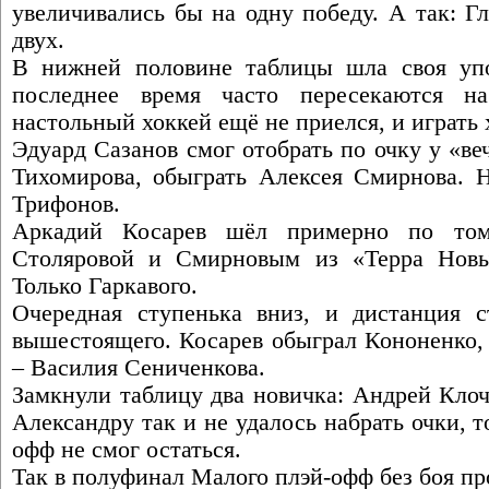
увеличивались бы на одну победу. А так: Г
двух.
В нижней половине таблицы шла своя упо
последнее время часто пересекаются н
настольный хоккей ещё не приелся, и играть х
Эдуард Сазанов смог отобрать по очку у «в
Тихомирова, обыграть Алексея Смирнова. Н
Трифонов.
Аркадий Косарев шёл примерно по том
Столяровой и Смирновым из «Терра Новы
Только Гаркавого.
Очередная ступенька вниз, и дистанция с
вышестоящего. Косарев обыграл Кононенко, 
– Василия Сениченкова.
Замкнули таблицу два новичка: Андрей Клоч
Александру так и не удалось набрать очки, т
офф не смог остаться.
Так в полуфинал Малого плэй-офф без боя пр