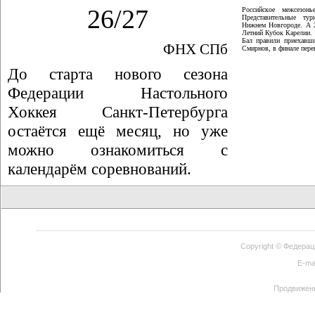
26/27
Российское межсезон
Представительные ту
Нижнем Новгороде. А 
Летний Кубок Карелии.
Бал правили приехавши
ФНХ СПб
Смирнов, в финале пер
До старта нового сезона
Федерации Настольного
Хоккея Санкт-Петербурга
остаётся ещё месяц, но уже
можно ознакомиться с
календарём соревнований.
Copyright ©
Федерац
E-ma
Продвижен